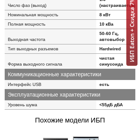
ИБП Eaton + Скидка 7% = 1 мин!
Число фаз (выход)
(настраивается)
Номинальная мощность
8 кВт
Полная мощность
10 кВа
50-60 Гц,
Выходная частота
автовыбор
Тип выходных разъемов
Hardwired
чистая
Форма выходного сигнала
синусоида
Коммуникационные характеристики
Интерфейс USB
есть
Эксплуатационные характеристики
Уровень шума
<55дБ дБА
Похожие модели ИБП