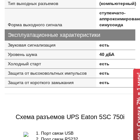
Тип выходных разъемов
(компьютерный)
ступенчато-
аппроксимирован
Форма выходного сигнала
синусоида
Эксплуатационные характеристики
Звуковая сигнализация
есть
Уровень шума
40 дБА
Холодный старт
есть
Защита от высоковольтных импульсов
есть
ИБП Eaton + Скидка 
Защита от короткого замыкания
есть
Схема разъемов UPS Eaton 5SC 750i
Порт связи USB
Порт связи RS232